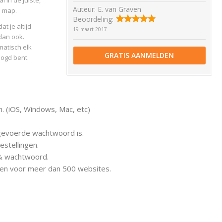
 in de juiste,
Auteur:
E. van Graven
e map.
Beoordeling:
t je altijd
19 maart 2017
dan ook.
matisch elk
GRATIS AANMELDEN
logd bent.
. (iOS, Windows, Mac, etc)
ngevoerde wachtwoord is.
stellingen.
 & wachtwoord.
en voor meer dan 500 websites.