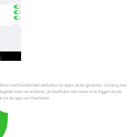
bben met honderden websites en apps deals gesloten. Zodat jij met
elijk kunt veranderen. Je hoeft dus niet meer in te loggen bij de
t via de app van Dashlane.