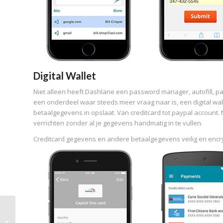
Digital Wallet
Niet alleen heeft Dashlane een password manager, autofill, p
een onderdeel waar steeds meer vraag naar is, een digital wall
betaalgegevens in opslaat. Van creditcard tot paypal account
verrichten zonder al je gegevens handmatig in te vullen.
Creditcard gegevens en andere betaalgegevens veilig en encrypt
Password Boss