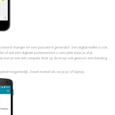
assword changer en een password generator. Een digital wallet is ook
et of wel een digitale portemonnee is een plek waar je al je
. Nu kun je met één simpele druk op de knop ook gewoon een betaling
ed toegankelijk. Zowel mobiel als via je pc of laptop.