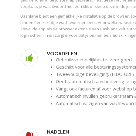
geordend en in de juiste map geplaatst. Past deze niet helemaal
verplaats je wachtwoord met een klik of sleep deze in de juist
Dashlane biedt een gemakkelijke installatie op de browser, zoda
binnen één klik bij je wachtwoorden bent. Voor welke website 
Zowel de app als de browser extensie van Dashlane vult auto
login scherm in en zorgt ervoor dat je binnen één muisklik inge
VOORDELEN
Gebruiksvriendelijkheid is zeer goed.
Geschikt voor alle besturingssystemen
Tweevoudige beveiliging. (FIDO U2F)
Geeft automatisch aan hoe veilig je i
Vangt ook facturen af voor webshop be
Automatisch invullen gebruikersnaam
Automatisch wijzigen van wachtwoord
NADELEN