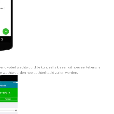
encrypted wachtwoord. Je kunt zelfs kiezen uit hoeveel tekens je
je wachtwoorden nooit achterhaald zullen worden.