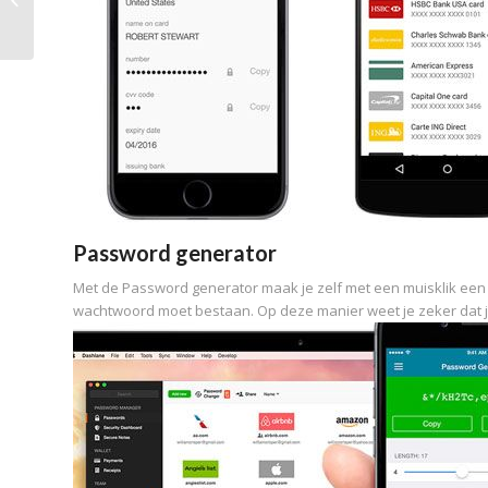
Review
Password generator
Met de Password generator maak je zelf met een muisklik een 
wachtwoord moet bestaan. Op deze manier weet je zeker dat 