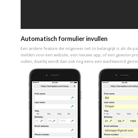
Automatisch formulier invullen
Een andere feature die ongeveer net zo belangrijk is als de pa
melden voor een website, een nieuwe app, of een gewoon progr
vullen, daarbij wordt dan ook nog eens een wachtwoord gecreë