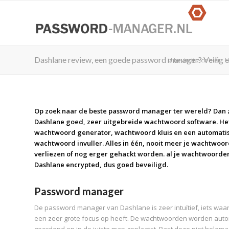
Dashlane review, een goede password manager? Veilig e
U bevindt zich hier:
Op zoek naar de beste password manager ter wereld? Dan zi
Dashlane goed, zeer uitgebreide wachtwoord software. Het
wachtwoord generator, wachtwoord kluis en een automati
wachtwoord invuller. Alles in één, nooit meer je wachtwoo
verliezen of nog erger gehackt worden. al je wachtwoorden
Dashlane encrypted, dus goed beveiligd.
Password manager
De password manager van Dashlane is zeer intuïtief, iets waa
een zeer grote focus op heeft. De wachtwoorden worden aut