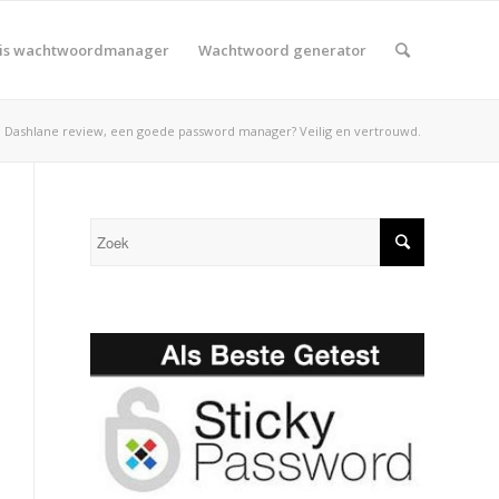
tis wachtwoordmanager
Wachtwoord generator
Dashlane review, een goede password manager? Veilig en vertrouwd.