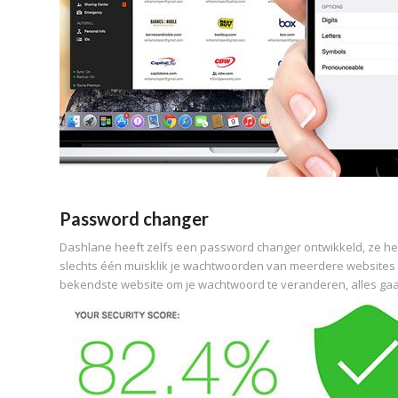
Password changer
Dashlane heeft zelfs een password changer ontwikkeld, ze he
slechts één muisklik je wachtwoorden van meerdere websites teg
bekendste website om je wachtwoord te veranderen, alles gaa