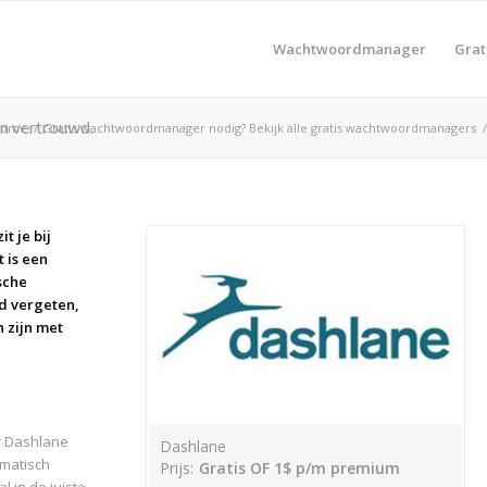
Wachtwoordmanager
Gra
n vertrouwd.
Home
/
Gratis wachtwoordmanager nodig? Bekijk alle gratis wachtwoordmanagers
/
t je bij
 is een
sche
rd vergeten,
 zijn met
r Dashlane
Dashlane
omatisch
Prijs:
Gratis OF 1$ p/m premium