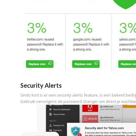
Security Alerts
Sinds kort is er een security alerts feature, is een bekent bedr
Gebruik vervolgens de password changer om direct je wachtw