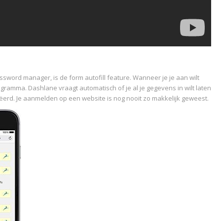
ssword manager, is de form autofill feature. Wanneer je je aan wilt
amma. Dashlane vraagt automatisch of je al je gegevens in wilt laten
erd. Je aanmelden op een website is nog nooit zo makkelijk geweest.